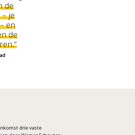
n de
– je
 – en
en de
ren.”
dad
enkomst drie vaste