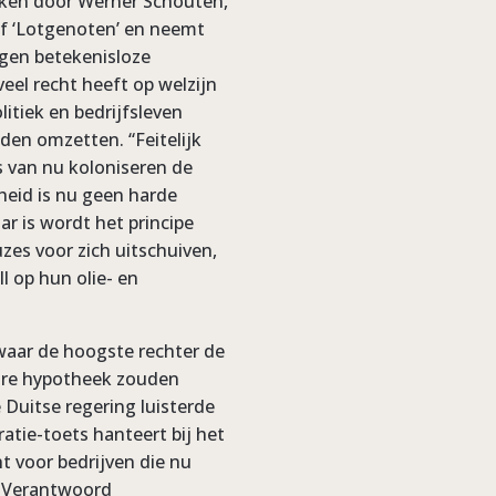
roken door Werner Schouten,
f ‘Lotgenoten’ en neemt
gen betekenisloze
eel recht heeft op welzijn
litiek en bedrijfsleven
den omzetten. “Feitelijk
s van nu koloniseren de
heid is nu geen harde
ar is wordt het principe
zes voor zich uitschuiven,
l op hun olie- en
waar de hoogste rechter de
ware hypotheek zouden
 Duitse regering luisterde
atie-toets hanteert bij het
t voor bedrijven die nu
n Verantwoord