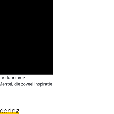
aar duurzame
tel, die zoveel inspiratie
rdering