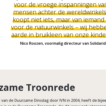
voor de vroege inspanningen va
mensen achter de wereldwinkels 
koopt niet iets, maar van iemand
voor de natuurwinkels – wij hebb
aarde in bruikleen van onze kinde
Nico Roozen, voormalig directeur van Solidari
zame Troonrede
t van de Duurzame Dinsdag door IVN in 2004, heeft de bije