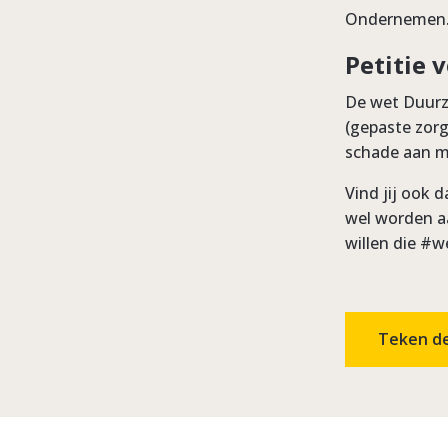
Ondernemen
Petitie
De wet Duurz
(gepaste zorg
schade aan me
Vind jij ook
wel worden aa
willen die #
Teken de