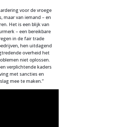
aardering voor de vroege
s, maar van iemand – en
en. Het is een blijk van
eurmerk – een bereikbare
gen in de fair trade
edrijven, hen uitdagend
gtredende overheid het
roblemen niet oplossen.
ben verplichtende kaders
aving met sancties en
mslag mee te maken.”