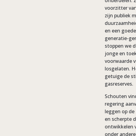
onderdelen. Z
voorzitter v
zijn publiek 
duurzaamheid 
en een goede 
generatie-ger
stoppen we de
jonge en toek
voorwaarde vo
losgelaten. H
getuige de st
gasreserves.
Schouten vin
regering aan
leggen op de 
en scherpte d
ontwikkelen v
onder andere 