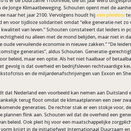
o is er de Duurzame Troonrede, die dit jaar werd uitgesp
an de Jonge Klimaatbeweging. Schouten opent met de aanhe
mee naar het jaar 2100. Vervolgens houdt hij
een pleidooi
te
en voor tijdloze solidariteit omdat “elke generatie net zo v
kwaliteit van leven.” Schouten constateert dat leiders in po
echtigheid nu alleen met de mond belijden, maar niet in da
 oude vervuilende economie in nieuwe zakken.” “De leider
omstige generaties”, aldus Schouten. Generatie-gerechtig
or beleid, maar een optie. Als het niet haalbaar of betaalba
et gevolg is dat overheid en bedrijfsleven rechtvaardige keu
ikstofcrisis en de miljardenafschrijvingen van Exxon en Shel
dt dat Nederland een voorbeeld kan nemen aan Duitsland 
vankelijk terug floot omdat de klimaatplannen een zeer z
komende generaties. De rechter stak er een stokje voor, de
e plannen flink aan. Schouten wil dat de overheid een gener
an beleid. Ook pleit hij voor een maatschappelijke zorgplich
vorm krijgt in de initiatiefwet Internationaal Duurzaam e