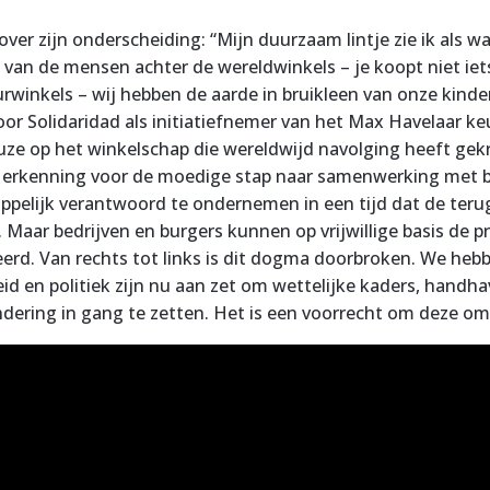
ver zijn onderscheiding: “Mijn duurzaam lintje zie ik als w
van de mensen achter de wereldwinkels – je koopt niet iet
rwinkels – wij hebben de aarde in bruikleen van onze kinder
or Solidaridad als initiatiefnemer van het Max Havelaar k
e op het winkelschap die wereldwijd navolging heeft gekre
 erkenning voor de moedige stap naar samenwerking met b
pelijk verantwoord te ondernemen in een tijd dat de teru
Maar bedrijven en burgers kunnen op vrijwillige basis de p
keerd. Van rechts tot links is dit dogma doorbroken. We heb
id en politiek zijn nu aan zet om wettelijke kaders, handh
dering in gang te zetten. Het is een voorrecht om deze o