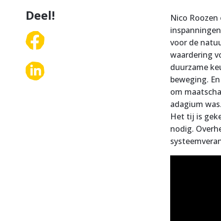
Deel!
Nico Roozen o
inspanningen 
voor de natuu
waardering vo
duurzame keuz
beweging. En
om maatschap
adagium was. 
Het tij is ge
nodig. Overhe
systeemveran