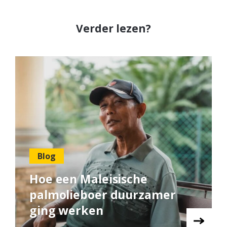
Verder lezen?
Blog
Hoe een Maleisische
palmolieboer duurzamer
ging werken