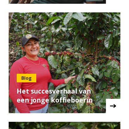
Blog
Het succesverhaal van
een jonge koffieboerin