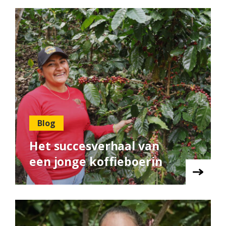
Blog
Het succesverhaal van
een jonge koffieboerin