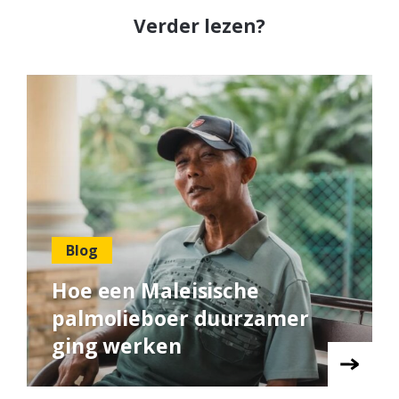
Verder lezen?
Blog
Hoe een Maleisische
palmolieboer duurzamer
ging werken