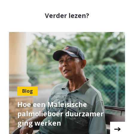
Verder lezen?
Blog
Hoe een Maleisische
palmolieboer duurzamer
ging werken