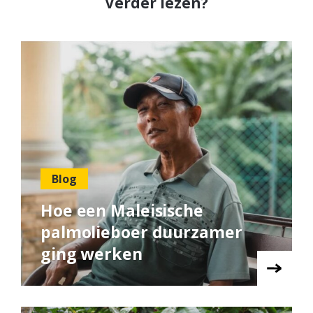
Verder lezen?
Blog
Hoe een Maleisische
palmolieboer duurzamer
ging werken