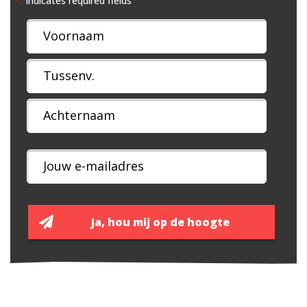
"
" indicates required fields
*
Naam
*