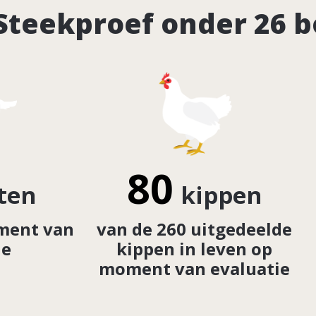
Steekproef onder 26 
80
ten
kippen
ment van
van de 260 uitgedeelde
ie
kippen in leven op
moment van evaluatie