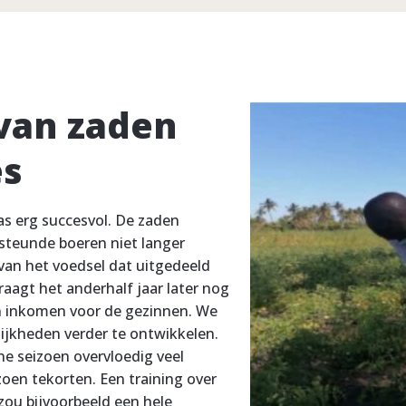
van zaden
es
as erg succesvol. De zaden
steunde boeren niet langer
van het voedsel dat uitgedeeld
raagt het anderhalf jaar later nog
an inkomen voor de gezinnen. We
jkheden verder te ontwikkelen.
e seizoen overvloedig veel
zoen tekorten. Een training over
zou bijvoorbeeld een hele