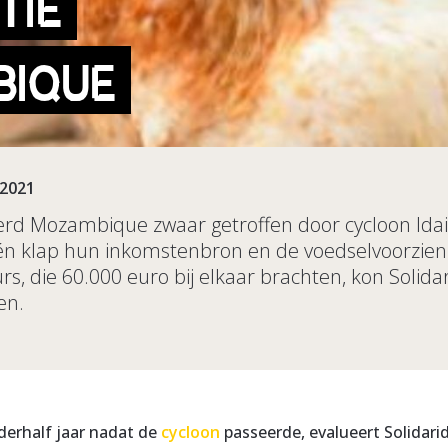
TIE
IQUE
-2021
rd Mozambique zwaar getroffen door cycloon Idai
én klap hun inkomstenbron en de voedselvoorzieni
s, die 60.000 euro bij elkaar brachten, kon Solida
en.
derhalf jaar nadat de
cycloon
passeerde, evalueert Solidari