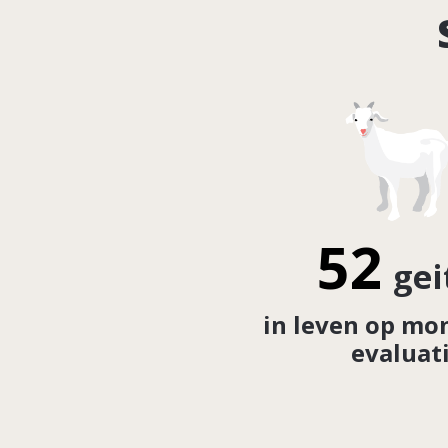
52
gei
in leven op mo
evaluat