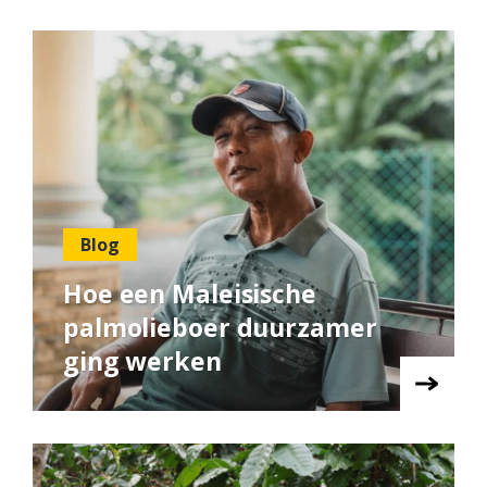
Blog
Hoe een Maleisische
palmolieboer duurzamer
ging werken